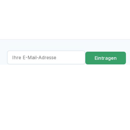
Eintragen
Ich stimme der Verarbeitung meiner Daten gemäß der
Datenschutzerklärung
zu.
regulations-atlas.eu ist eine KI-unterstützte
Informationsplattform. Sie dient der Sensibilisierung in Bezug
auf bestehende Regulatorik und stellt ausdrücklich keine
Rechtsauskunft und/oder -beratung dar. Der richtige Einsatz
von KI erfordert immer auch menschliche Intelligenz – wir
unterstützen daher gerne beides, die verantwortungsbewusste