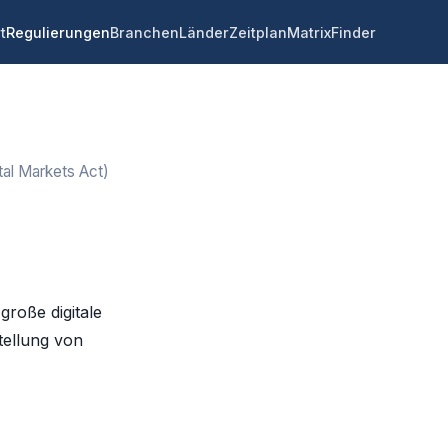
t
Regulierungen
Branchen
Länder
Zeitplan
Matrix
Finder
tal Markets Act)
große digitale
stellung von