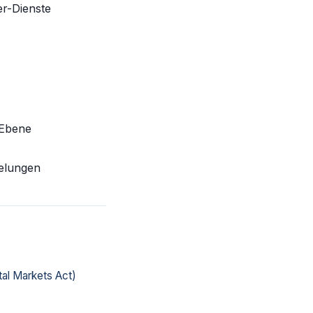
er-Dienste
 Ebene
gelungen
tal Markets Act)