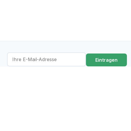
Eintragen
Ich stimme der Verarbeitung meiner Daten gemäß der
Datenschutzerklärung
zu.
regulations-atlas.eu ist eine KI-unterstützte
Informationsplattform. Sie dient der Sensibilisierung in Bezug
auf bestehende Regulatorik und stellt ausdrücklich keine
Rechtsauskunft und/oder -beratung dar. Der richtige Einsatz
von KI erfordert immer auch menschliche Intelligenz – wir
unterstützen daher gerne beides, die verantwortungsbewusste